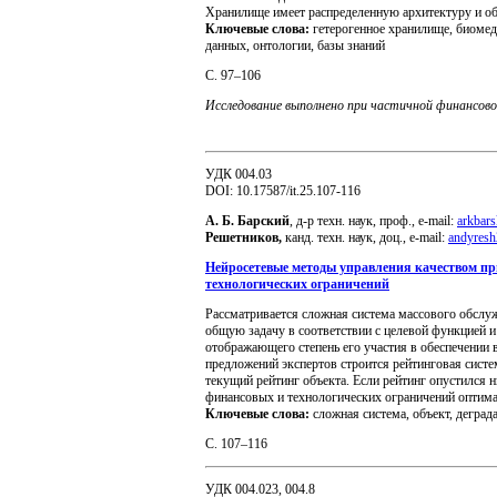
Хранилище имеет распределенную архитектуру и о
Ключевые слова:
гетерогенное хранилище, биоме
данных, онтологии, базы знаний
С. 97–106
Исследование выполнено при частичной финансово
УДК 004.03
DOI: 10.17587/it.25.107-116
А. Б. Барский
, д-р техн. наук, проф., e-mail:
arkbar
Решетников,
канд. техн. наук, доц., е-mail:
andyres
Нейросетевые методы управления качеством пр
технологических ограничений
Рассматривается сложная система массового обсл
общую задачу в соответствии с целевой функцией и
отображающего степень его участия в обеспечении 
предложений экспертов строится рейтинговая систе
текущий рейтинг объекта. Если рейтинг опустился н
финансовых и технологических ограничений оптима
Ключевые слова:
сложная система, объект, деграда
С. 107–116
УДК 004.023, 004.8