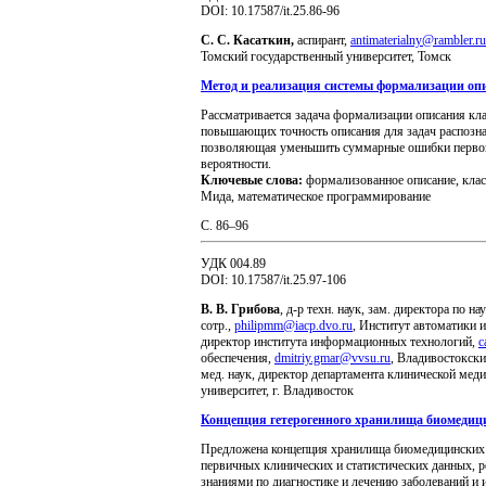
DOI: 10.17587/it.25.86-96
С. С. Касаткин,
аспирант,
antimaterialny@rambler.ru
Томский государственный университет, Томск
Метод и реализация системы формализации оп
Рассматривается задача формализации описания кла
повышающих точность описания для задач распозна
позволяющая уменьшить суммарные ошибки первого
вероятности.
Ключевые слова:
формализованное описание, клас
Мида, математическое программирование
C. 86–96
УДК 004.89
DOI: 10.17587/it.25.97-106
В. В. Грибова
, д-р техн. наук, зам. директора по на
сотр.,
philipmm@iacp.dvo.ru
, Институт автоматики 
директор института информационных технологий,
c
обеспечения,
dmitriy.gmar@vvsu.ru
, Владивостокски
мед. наук, директор департамента клинической м
университет, г. Владивосток
Концепция гетерогенного хранилища биомеди
Предложена концепция хранилища биомедицинских 
первичных клинических и статистических данных, р
знаниями по диагностике и лечению заболеваний и 