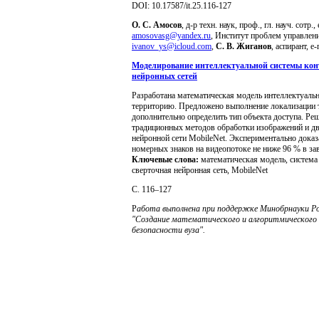
DOI: 10.17587/it.25.116-127
О. С. Амосов
, д-р техн. наук, проф., гл. науч. сотр.,
amosovasg@yandex.ru
, Институт проблем управлен
ivanov_ys@icloud.com
,
С. В. Жиганов
, аспирант, e-
Моделирование интеллектуальной системы конт
нейронных сетей
Разработана математическая модель интеллектуаль
территорию. Предложено выполнение локализации т
дополнительно определить тип объекта доступа. Ре
традиционных методов обработки изображений и д
нейронной сети MobileNet. Экспериментально доказ
номерных знаков на видеопотоке не ниже 96 % в за
Ключевые слова:
математическая модель, система 
сверточная нейронная сеть, MobileNet
C. 116–127
Р
абота выполнена при поддержке Минобрнауки Рос
"Создание математического и алгоритмического
безопасности вуза".