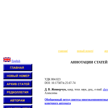
главная
|
новый номер
|
ар
English
АННОТАЦИИ СТАТЕ
УДК 004.023
DOI: 10.17587/it.25.67-74
Д. В. Жевнерчук,
канд. техн. наук, доц., e-mail:
zhe
Алексеева
Обобщенный метод синтеза многокомпонентных 
конечного автомата