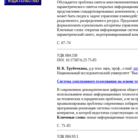
Обсуждается проблема синтеза многокомпонентных 
параметрического синтеза открытых информационн
представлении стандартизированных компонентов,
может быть сведен к задаче управления взаимодей
разделяемого, распределенного ресурса. Предложен
формализовать и реализовать алгоритмы управлен
Ключевые слова: открытая информационная система,
параметрический синтез, недетерминированный кон
С. 67–74
УДК 004:338
DOI: 10.17587/it.25.75-85
Н. К. Трубочкина,
д-р техн. наук, проф., e-mail:
nt
Национальный исследовательский университет "Выс
Система электронного голосования на основе т
В современном демократическом цифровом обществе
использованием новых информационных технологий
на технических и юридических проблемах, а не на 
проанализированы проблемы современных избирател
программная реализация системы голосования на о
контрактов, в которой недостатки существующих си
Ключевые слова:
новые информационные технологи
C. 75–85
УДК 004.93:1