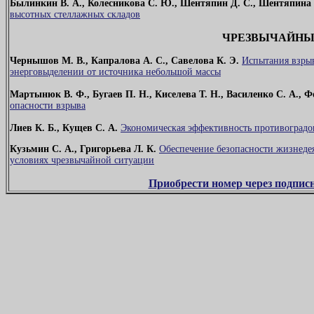
Былинкин В. А., Колесникова С. Ю., Шентяпин Д. С., Шентяпина
высотных стеллажных складов
ЧРЕЗВЫЧАЙНЫ
Чернышов М. В., Капралова А. С., Савелова К. Э.
Испытания взры
энерговыделении от источника небольшой массы
Мартынюк В. Ф., Бугаев П. Н., Киселева Т. Н., Василенко С. А., 
опасности взрыва
Лиев К. Б., Кущев С. А.
Экономическая эффективность противоград
Кузьмин С. А., Григорьева Л. К.
Обеспечение безопасности жизнеде
условиях чрезвычайной ситуации
Приобрести номер через подписн