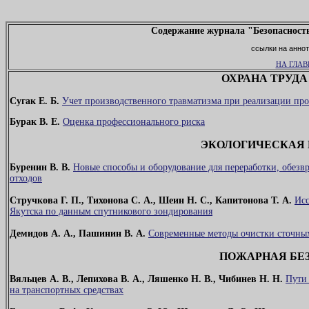
Содержание журнала "Безопасность
ссылки на аннот
НА ГЛА
ОХРАНА ТРУДА
Сугак Е. Б.
Учет производственного травматизма при реализации пр
Бурак В. Е.
Оценка профессионального риска
ЭКОЛОГИЧЕСКАЯ 
Буренин В. В.
Новые способы и оборудование для переработки, обез
отходов
Стручкова Г. П., Тихонова С. А., Шеин Н. С., Капитонова Т. А.
Исс
Якутска по данным спутникового зондирования
Демидов А. А., Пашинин В. А.
Современные методы очистки сточны
ПОЖАРНАЯ БЕ
Вяльцев А. В., Лепихова В. А., Ляшенко Н. В., Чибинев Н. Н.
Пути
на транспортных средствах